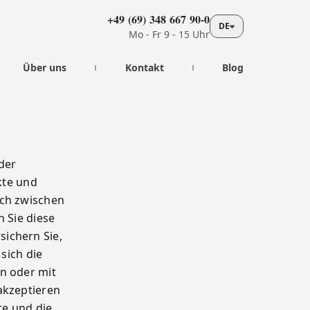
+49 (69) 348 667 90-0
DE
Mo - Fr 9 - 15 Uhr
Über uns
Kontakt
Blog
der
kte und
lich zwischen
n Sie diese
ichern Sie,
sich die
en oder mit
akzeptieren
te und die