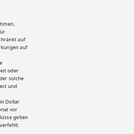
nehmen,
für
chränkt auf
rkungen auf
ne
eit oder
der solche
rect und
in Dollar
onat vor
lüsse gelten
verfehlt.