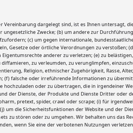
r Vereinbarung dargelegt sind, ist es Ihnen untersagt, di
 für ungesetzliche Zwecke; (b) um andere zur Durchführun
ufordern; (c) um gegen internationale, bundesstaatliche
egeln, Gesetze oder örtliche Verordnungen zu verstoßen; (
 Eigentumsrechte anderer zu verletzen; (e) zu belästigen,
zu diffamieren, zu verleumden, zu verunglimpfen, einzusc
tierung, Religion, ethnischer Zugehörigkeit, Rasse, Alter
 (f) falsche oder irreführende Informationen zu übermitt
 hochzuladen oder zu übertragen, die in irgendeiner Wei
und der Dienste, der Produkte und Dienste Dritter oder d
harm, pretext, spider, crawl oder scrape; (i) für irgendwe
) um die Sicherheitsfunktionen der Website und der Die
nets zu stören oder zu umgehen. Wir behalten uns das Rec
nden, wenn Sie eine der verbotenen Nutzungen verletzen