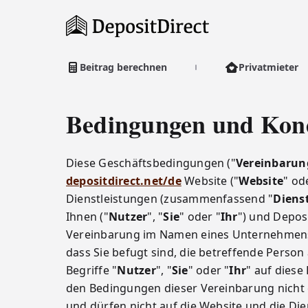
Beitrag berechnen
Privatmieter
Bedingungen und Kon
Diese Geschäftsbedingungen ("
Vereinbarun
depositdirect.net/de
Website ("
Website
" od
Dienstleistungen (zusammenfassend "
Diens
Ihnen ("
Nutzer
", "
Sie
" oder "
Ihr
") und Deposi
Vereinbarung im Namen eines Unternehmens o
dass Sie befugt sind, die betreffende Person
Begriffe "
Nutzer
", "
Sie
" oder "
Ihr
" auf diese
den Bedingungen dieser Vereinbarung nicht e
und dürfen nicht auf die Website und die Die