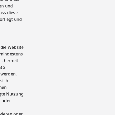
sen und
ass diese
orliegt und
 die Website
 mindestens
Sicherheit
nto
 werden.
 sich
onen
ugte Nutzung
n oder
ivieren oder