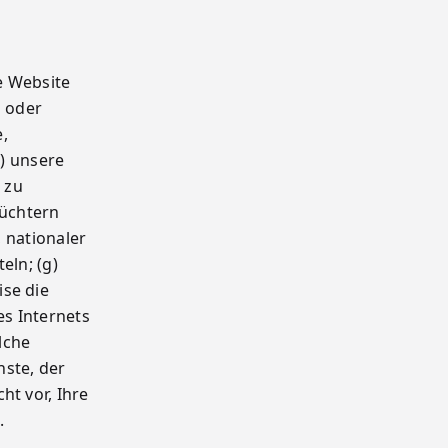
e Website
g oder
,
d) unsere
 zu
hüchtern
, nationaler
eln; (g)
se die
es Internets
lche
nste, der
ht vor, Ihre
.