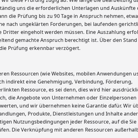
en wir diese Prüfung zügig ab. Wie lange die Bearbeitung d
ständig uns die erforderlichen Unterlagen und Auskünfte 
kann die Prüfung bis zu 90 Tage in Anspruch nehmen, etwa
öhe nach ungeklärten Forderungen, bei laufenden gerichtl
Dritter eingeholt werden müssen. Eine Auszahlung erfo
eltend gemachte Anspruch berechtigt ist. Über den Stand
 die Prüfung erkennbar verzögert.
eren Ressourcen (wie Websites, mobilen Anwendungen usw
och indirekt eine Genehmigung, Verbindung, Förderung,
linkten Ressource, es sei denn, dies wird hier ausdrückl
lich, die Angebote von Unternehmen oder Einzelpersonen
bewerten, und wir übernehmen keine Garantie dafür. Wir
ndlungen, Produkte, Dienstleistungen und Inhalte andere
nstigen Nutzungsbedingungen jeder Ressource, auf die Sie
prüfen. Die Verknüpfung mit anderen Ressourcen außerhal