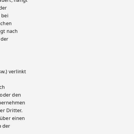
auert, hängt
der
 bei
ichen
lgt nach
 der
.) verlinkt
ich
 oder den
 übernehmen
r Dritter.
 über einen
b der