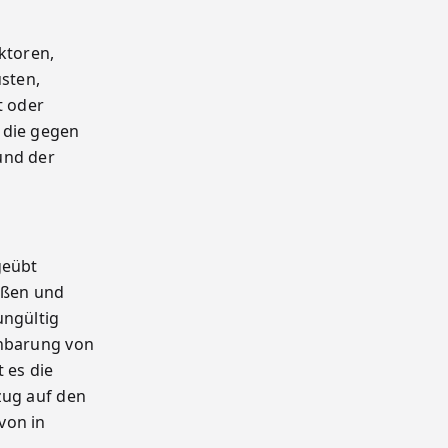
ktoren,
usten,
t oder
 die gegen
und der
geübt
oßen und
ungültig
inbarung von
 es die
zug auf den
von in