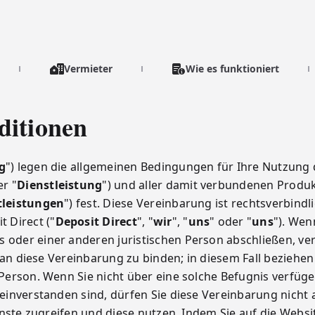
Vermieter
Wie es funktioniert
ditionen
g
") legen die allgemeinen Bedingungen für Ihre Nutzung 
er "
Dienstleistung
") und aller damit verbundenen Produ
tleistungen
") fest. Diese Vereinbarung ist rechtsverbind
t Direct ("
Deposit Direct
", "
wir
", "
uns
" oder "
uns
"). Wen
der einer anderen juristischen Person abschließen, vers
 an diese Vereinbarung zu binden; in diesem Fall beziehen 
 Person. Wenn Sie nicht über eine solche Befugnis verfüg
inverstanden sind, dürfen Sie diese Vereinbarung nicht 
nste zugreifen und diese nutzen. Indem Sie auf die Websi