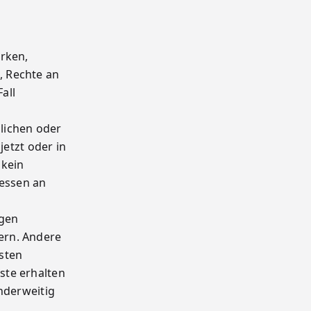
rken,
, Rechte an
all
r
lichen oder
jetzt oder in
 kein
ressen an
ngen
ern. Andere
sten
ste erhalten
nderweitig