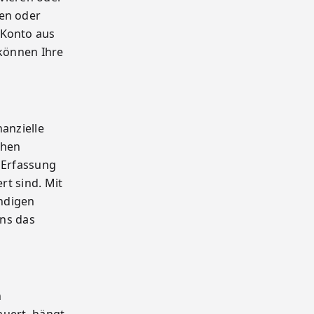
ben oder
 Konto aus
 können Ihre
anzielle
chen
 Erfassung
rt sind. Mit
ndigen
uns das
n