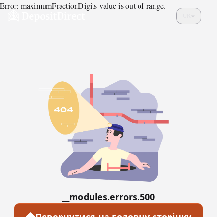
Error: maximumFractionDigits value is out of range.
UK
__modules.errors.500
Повернутися на головну сторінку