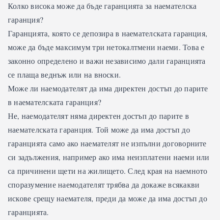
Колко висока може да бъде гаранцията за наемателска
гаранция?
Гаранцията, която се депозира в наемателската гаранция,
може да бъде максимум три нетокалтмени наеми. Това е
законно определено и важи независимо дали гаранцията
се плаща веднъж или на вноски.
Може ли наемодателят да има директен достъп до парите
в наемателската гаранция?
Не, наемодателят няма директен достъп до парите в
наемателската гаранция. Той може да има достъп до
гаранцията само ако наемателят не изпълни договорните
си задължения, например ако има неизплатени наеми или
са причинени щети на жилището. След края на наемното
споразумение наемодателят трябва да докаже всякакви
искове срещу наемателя, преди да може да има достъп до
гаранцията.