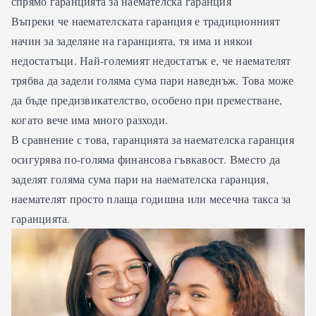
спрямо гаранцията за наемателска гаранция
Въпреки че наемателската гаранция е традиционният
начин за заделяне на гаранцията, тя има и някои
недостатъци. Най-големият недостатък е, че наемателят
трябва да задели голяма сума пари наведнъж. Това може
да бъде предизвикателство, особено при преместване,
когато вече има много разходи.
В сравнение с това, гаранцията за наемателска гаранция
осигурява по-голяма финансова гъвкавост. Вместо да
заделят голяма сума пари на наемателска гаранция,
наемателят просто плаща годишна или месечна такса за
гаранцията.