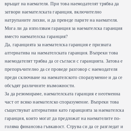
връщат на наемателя. При това наемодателят трябва да
затвори наемателската гаранция, включително
натрупаните лихви, и да преведе парите на наемателя.
Мога ли да използвам гаранция за наемателска гаранция
вместо наемателска гаранция?
Да, гаранцията за наемателска гаранция е призната
алтернатива на наемателската гаранция. Въпреки това
наемодателят трябва да се съгласи с гаранцията. Затова е
препоръчително да се проведе разговор с наемодателя
преди сключване на наемателското споразумение и да се
обсъдят различните възможности.
За да резюмираме, наемателската гаранция е неотменна
част от всяко наемателско споразумение. Въпреки това
съществуват алтернативи като гаранцията за наемателска
гаранция, които могат да предложат на наемателите по-
голяма финансова гъвкавост. Струва си да се разгледат и