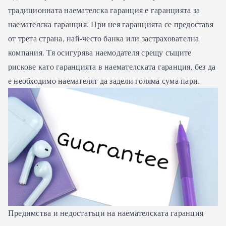
традиционната наемателска гаранция е гаранцията за
наемателска гаранция. При нея гаранцията се предоставя
от трета страна, най-често банка или застрахователна
компания. Тя осигурява наемодателя срещу същите
рискове като гаранцията в наемателската гаранция, без да
е необходимо наемателят да задели голяма сума пари.
Предимства и недостатъци на наемателската гаранция