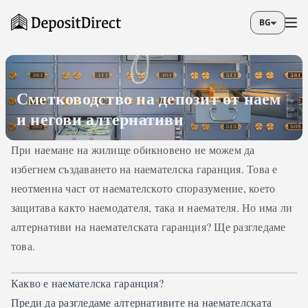
BG
Сметководство на депозит от наем
и негови алтернативи
При наемане на жилище обикновено не можем да
избегнем създаването на наемателска гаранция. Това е
неотменна част от наемателското споразумение, което
защитава както наемодателя, така и наемателя. Но има ли
алтернативи на наемателската гаранция? Ще разгледаме
това.
Какво е наемателска гаранция?
Преди да разгледаме алтернативите на наемателската