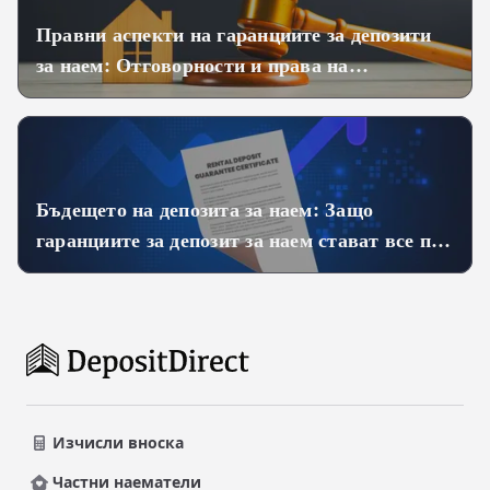
Правни аспекти на гаранциите за депозити
за наем: Отговорности и права на
наемателите и наемодателите
Бъдещето на депозита за наем: Защо
гаранциите за депозит за наем стават все по-
популярни
Изчисли вноска
Частни наематели