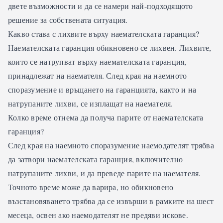
двете възможности и да се намери най-подходящото
решение за собствената ситуация.
Какво става с лихвите върху наемателската гаранция?
Наемателската гаранция обикновено се лихвен. Лихвите,
които се натрупват върху наемателската гаранция,
принадлежат на наемателя. След края на наемното
споразумение и връщането на гаранцията, както и на
натрупаните лихви, се изплащат на наемателя.
Колко време отнема да получа парите от наемателската
гаранция?
След края на наемното споразумение наемодателят трябва
да затвори наемателската гаранция, включително
натрупаните лихви, и да преведе парите на наемателя.
Точното време може да варира, но обикновено
възстановяването трябва да се извърши в рамките на шест
месеца, освен ако наемодателят не предяви искове.