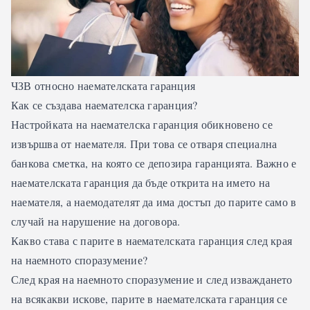
ЧЗВ относно наемателската гаранция
Как се създава наемателска гаранция?
Настройката на наемателска гаранция обикновено се
извършва от наемателя. При това се отваря специална
банкова сметка, на която се депозира гаранцията. Важно е
наемателската гаранция да бъде открита на името на
наемателя, а наемодателят да има достъп до парите само в
случай на нарушение на договора.
Какво става с парите в наемателската гаранция след края
на наемното споразумение?
След края на наемното споразумение и след изваждането
на всякакви искове, парите в наемателската гаранция се