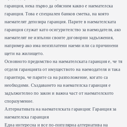
гаранция, нека първо да обясним какво е наемателска
гаранция. Това е специален банков сметка, на която
наемателят депозира гаранция. Парите в наемателската
гаранция служат като осигурителство за наемодателя, ако
наемателят не изпълни своите договорни задължения,
например ако има неизплатени наеми или са причинени
щети на жилището.
Основното предимство на наемателската гаранция е, че тя
отделя гаранцията от имуществото на наемодателя и така
гарантира, че парите са на разположение, когато са
необходими. Създаването на наемателска гаранция е
задължително по закон и важна част от наемателското
споразумение.
Алтернативата на наемателската гаранция: Гаранция за
наемателска гаранция
Една интересна и все по-популярна алтернатива на