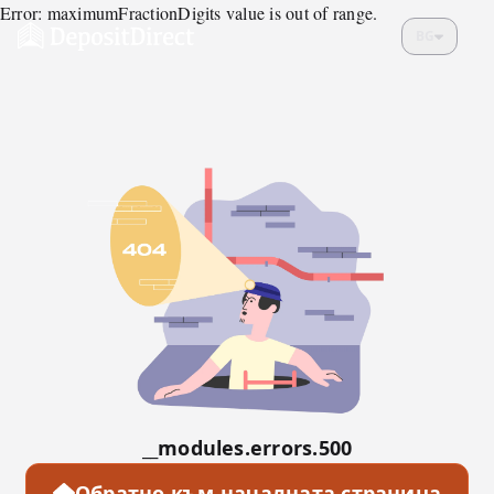
Error: maximumFractionDigits value is out of range.
BG
__modules.errors.500
Обратно към началната страница