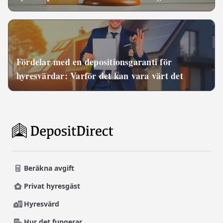
hyresgäster och hyresvärdar
Fördelar med en depositionsgaranti för
hyresvärdar: Varför det kan vara värt det
Beräkna avgift
Privat hyresgäst
Hyresvärd
Hur det fungerar