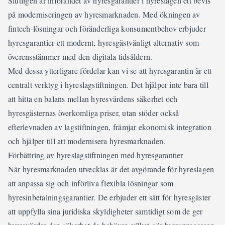
Slutligen är införandet av hyresgarantier i hyreslagen ett bevis
på moderniseringen av hyresmarknaden. Med ökningen av
fintech-lösningar och föränderliga konsumentbehov erbjuder
hyresgarantier ett modernt, hyresgästvänligt alternativ som
överensstämmer med den digitala tidsåldern.
Med dessa ytterligare fördelar kan vi se att hyresgarantin är ett
centralt verktyg i hyreslagstiftningen. Det hjälper inte bara till
att hitta en balans mellan hyresvärdens säkerhet och
hyresgästernas överkomliga priser, utan stöder också
efterlevnaden av lagstiftningen, främjar ekonomisk integration
och hjälper till att modernisera hyresmarknaden.
Förbättring av hyreslagstiftningen med hyresgarantier
När hyresmarknaden utvecklas är det avgörande för hyreslagen
att anpassa sig och införliva flexibla lösningar som
hyresinbetalningsgarantier. De erbjuder ett sätt för hyresgäster
att uppfylla sina juridiska skyldigheter samtidigt som de ger