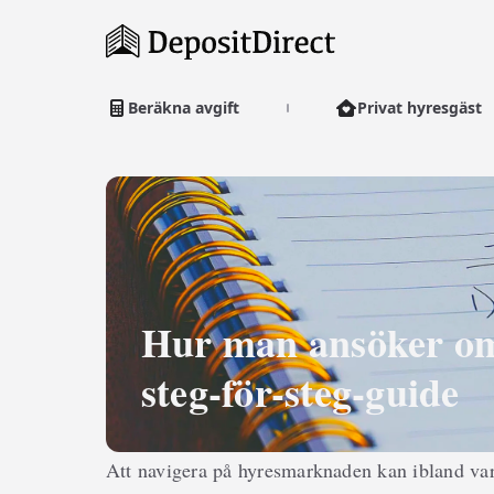
Beräkna avgift
Privat hyresgäst
Hur man ansöker om
steg-för-steg-guide
Att navigera på hyresmarknaden kan ibland va