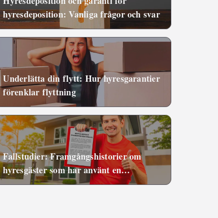
Hyresdeposition och garanti för
hyresdeposition: Vanliga frågor och svar
Underlätta din flytt: Hur hyresgarantier
förenklar flyttning
Fallstudier: Framgångshistorier om
hyresgäster som har använt en
hyresgaranti