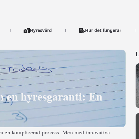
Hyresvärd
Hur det fungerar
L
 en hyresgaranti: En
ra en komplicerad process. Men med innovativa